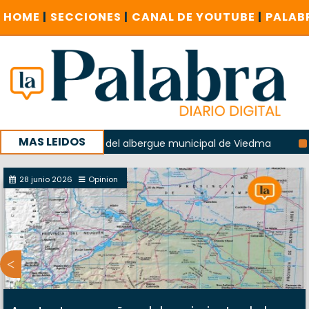
HOME
|
SECCIONES
|
CANAL DE YOUTUBE
|
PALAB
MAS LEIDOS
la explosión del albergue municipal de Viedma
La Unesco 
aña con un encuentro provincial en Roca
28 junio 2026
Opinion