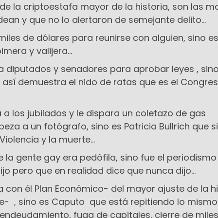
de la criptoestafa mayor de la historia, son las m
an y que no lo alertaron de semejante delito...
miles de dólares para reunirse con alguien, sino es
era y valijera...
a diputados y senadores para aprobar leyes , sin
así demuestra el nido de ratas que es el Congre
a a los jubilados y le dispara un coletazo de gas
eza a un fotógrafo, sino es Patricia Bullrich que 
Violencia y la muerte...
ue la gente gay era pedófila, sino fue el periodism
ijo pero que en realidad dice que nunca dijo...
a con él Plan Económico- del mayor ajuste de la hi
- , sino es Caputo que está repitiendo lo mismo
endeudamiento, fuga de capitales, cierre de mile