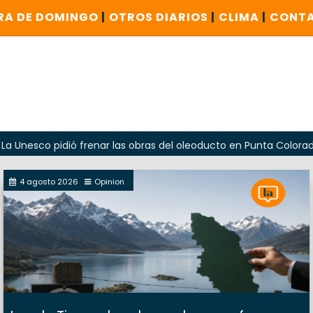
RA DE DOMINGO
|
OTROS DIARIOS
|
CLIMA
|
CONT
pidió frenar las obras del oleoducto en Punta Colorada
O
4 agosto 2026
Opinion