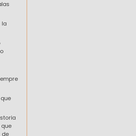
alas
 la
o
so
siempre
o que
storia
 que
s de