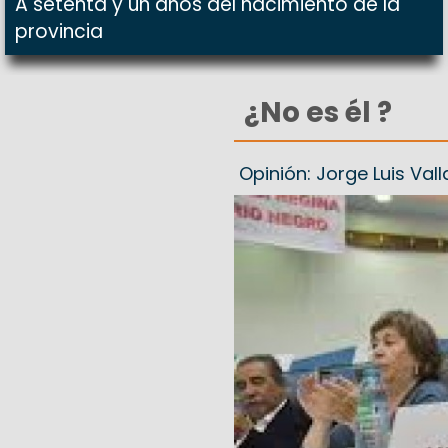
A setenta y un años del nacimiento de la
provincia
¿No es él ?
Opinión: Jorge Luis Val