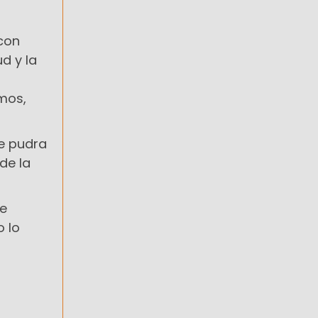
 con
d y la
mos,
se pudra
de la
de
o lo