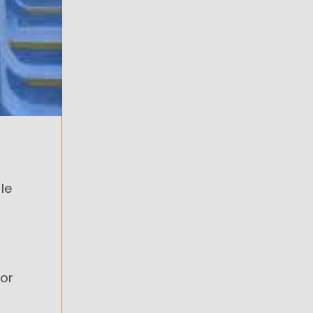
le
por