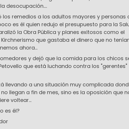
a desocupación....
tó los remedios a los adultos mayores y personas
co es él quien redujo el presupuesto para la Salu
aralizó la Obra Pública y planes exitosos como el
l Kirchnerismo que gastaba el dinero que no tenía
nemos ahora...
 comedores y dejó que la comida para los chicos 
Petovello que está luchando contra los "gerentes" 
stá llevando a una situación muy complicada don
no llegan a fin de mes, sino es la oposición que n
re voltear...
No es él?
ador