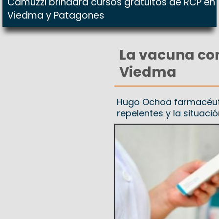
Camuzzi brindará cursos gratuitos de RCP en
Viedma y Patagones
La vacuna con
Viedma
Hugo Ochoa farmacéuti
repelentes y la situaci