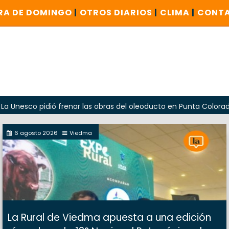
RA DE DOMINGO
|
OTROS DIARIOS
|
CLIMA
|
CONT
o pidió frenar las obras del oleoducto en Punta Colorada
6 agosto 2026
Viedma
La Rural de Viedma apuesta a una edición