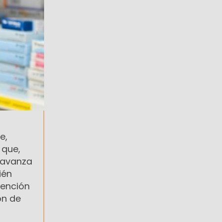
e,
 que,
 avanza
ién
vención
ón de