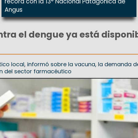
récord con la 13° Nacional Patagónica de
Angus
tra el dengue ya está disponi
co local, informó sobre la vacuna, la demanda d
ón del sector farmacéutico