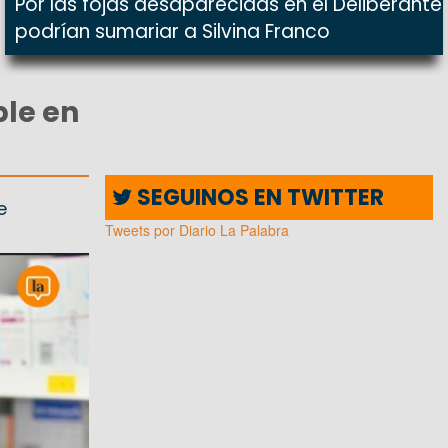
Por las fojas desaparecidas en el Deliberante
podrían sumariar a Silvina Franco
ble en
SEGUINOS EN TWITTER
e
Tweets por Diario La Palabra