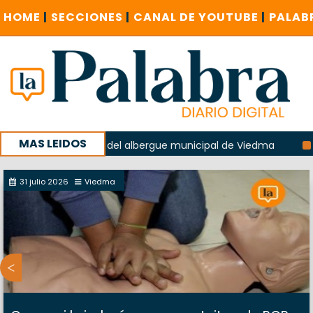
HOME
|
SECCIONES
|
CANAL DE YOUTUBE
|
PALAB
MAS LEIDOS
n la explosión del albergue municipal de Viedma
La Unesc
mpaña con un encuentro provincial en Roca
31 julio 2026
Viedma