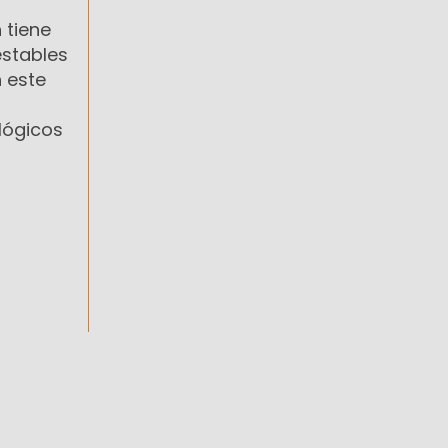
 tiene
estables
n este
lógicos