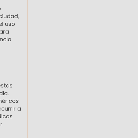
o
 ciudad,
el uso
para
ncia
estas
ia.
néricos
currir a
dicos
r