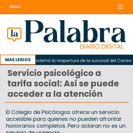
MENU
MAS LEIDOS
Odarda reclamó la reapertura de la sucursal del Correo Arge
Servicio psicológico a
tarifa social: Así se puede
acceder a la atención
El Colegio de Psicólogos ofrece un servicio
accesible para quienes no pueden afrontar
honorarios completos. Pero aclaran no es un
servicio de urgencia