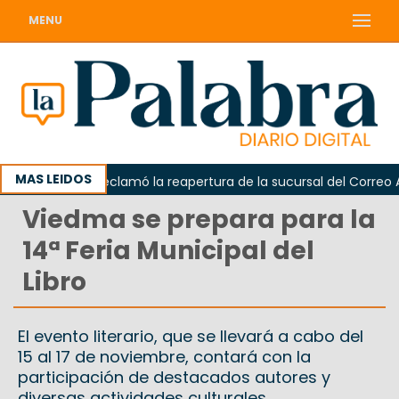
MENU
MAS LEIDOS
Odarda reclamó la reapertura de la sucursal del Correo Arge
Viedma se prepara para la
14ª Feria Municipal del
Libro
El evento literario, que se llevará a cabo del
15 al 17 de noviembre, contará con la
participación de destacados autores y
diversas actividades culturales