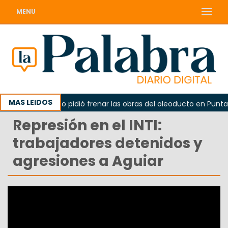
MENU
MAS LEIDOS
La Unesco pidió frenar las obras del oleoducto en Punta Co
Represión en el INTI:
trabajadores detenidos y
agresiones a Aguiar