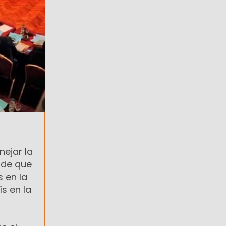
nejar la
sde que
s en la
s en la