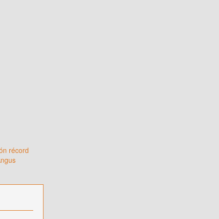
ón récord
Angus