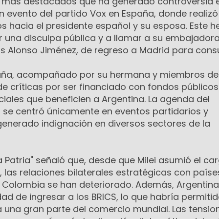
s más destacados que ha generado controversia e
un evento del partido Vox en España, donde realizó
s hacia el presidente español y su esposa. Este 
ir una disculpa pública y a llamar a su embajador
ús Alonso Jiménez, de regreso a Madrid para consu
España, acompañado por su hermana y miembros de
de críticas por ser financiado con fondos públicos
iciales que beneficien a Argentina. La agenda del
 se centró únicamente en eventos partidarios y
 generado indignación en diversos sectores de la
a Patria" señaló que, desde que Milei asumió el car
las relaciones bilaterales estratégicas con paíse
y Colombia se han deteriorado. Además, Argentina
ad de ingresar a los BRICS, lo que habría permitid
a una gran parte del comercio mundial. Las tensio