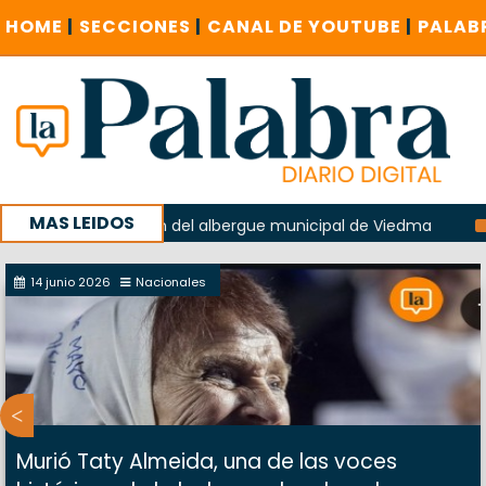
HOME
|
SECCIONES
|
CANAL DE YOUTUBE
|
PALAB
MAS LEIDOS
 la explosión del albergue municipal de Viedma
La Unesco
paña con un encuentro provincial en Roca
14 junio 2026
Nacionales
Murió Taty Almeida, una de las voces