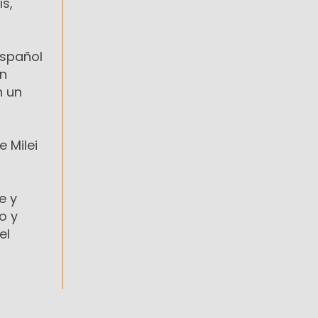
s,
español
un
n un
 Milei
e y
o y
el