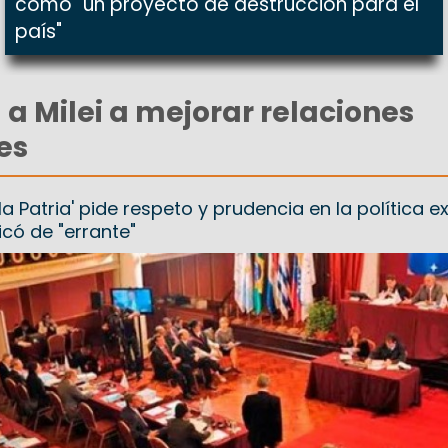
como "un proyecto de destrucción para el
país"
 a Milei a mejorar relaciones
es
la Patria' pide respeto y prudencia en la política ex
icó de "errante"