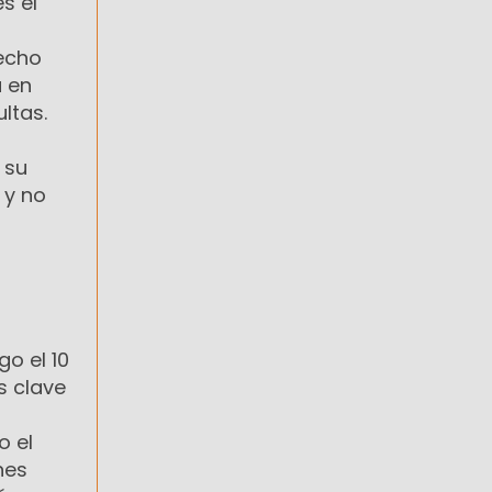
s el
hecho
a en
ltas.
 su
 y no
go el 10
s clave
o el
nes