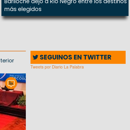
Bariloche dejó a Río Negro entre los destinos
más elegidos
SEGUINOS EN TWITTER
terior
Tweets por Diario La Palabra