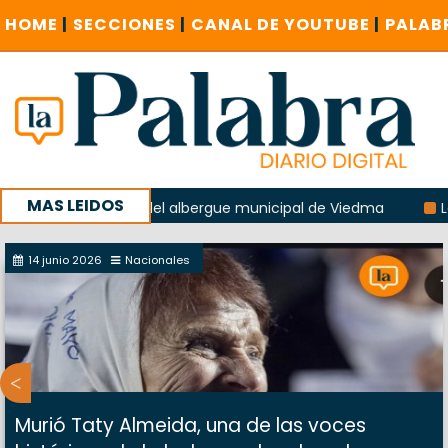
HOME
|
SECCIONES
|
CANAL DE YOUTUBE
|
PALAB
MAS LEIDOS
a explosión del albergue municipal de Viedma
La Unesco pi
a con un encuentro provincial en Roca
14 junio 2026
Nacionales
Murió Taty Almeida, una de las voces