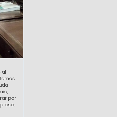
 al
estamos
euda
mia,
rar por
xpresó,