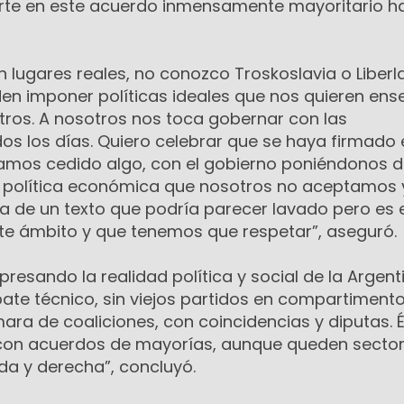
erte en este acuerdo inmensamente mayoritario h
lugares reales, no conozco Troskoslavia o Liberl
n imponer políticas ideales que nos quieren ens
ros. A nosotros nos toca gobernar con las
os los días. Quiero celebrar que se haya firmado 
amos cedido algo, con el gobierno poniéndonos d
u política económica que nosotros no aceptamos 
a de un texto que podría parecer lavado pero es 
te ámbito y que tenemos que respetar”, aseguró.
resando la realidad política y social de la Argenti
e técnico, sin viejos partidos en compartiment
ra de coaliciones, con coincidencias y diputas. 
, con acuerdos de mayorías, aunque queden secto
da y derecha”, concluyó.