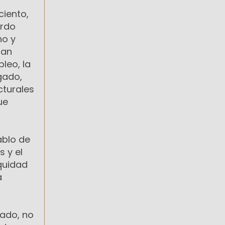
ciento,
erdo
no y
lan
leo, la
gado,
cturales
ue
ablo de
 y el
equidad
á
cado, no