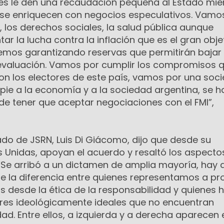
ales le den una recaudación pequeña al Estado mie
s se enriquecen con negocios especulativos. Vamos
 los derechos sociales, la salud pública aunque
r la lucha contra la inflación que es el gran obje
remos garantizando reservas que permitirán bajar 
a devaluación. Vamos por cumplir los compromisos 
 los electores de este país, vamos por una soc
ie a la economía y a la sociedad argentina, se h
r de tener que aceptar negociaciones con el FMI”,
tado de JSRN, Luis Di Giácomo, dijo que desde su
s Unidas, apoyan el acuerdo y resaltó los aspecto
 “Se arribó a un dictamen de amplia mayoría, hay 
e la diferencia entre quienes representamos a pr
 desde la ética de la responsabilidad y quienes 
res ideológicamente ideales que no encuentran
idad. Entre ellos, a izquierda y a derecha aparecen