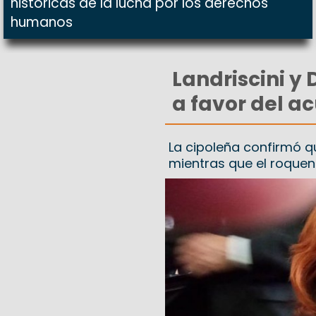
históricas de la lucha por los derechos
humanos
Landriscini y
a favor del a
La cipoleña confirmó qu
mientras que el roquens