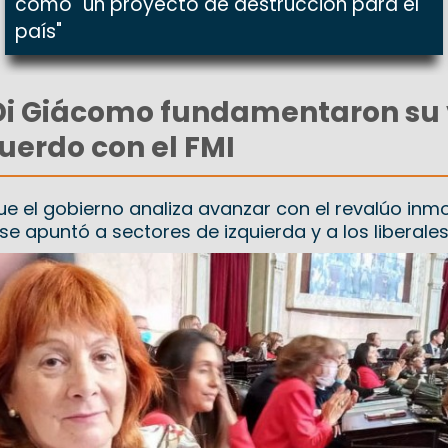
como "un proyecto de destrucción para el
país"
 Di Giácomo fundamentaron su
cuerdo con el FMI
e el gobierno analiza avanzar con el revalúo inmob
e apuntó a sectores de izquierda y a los liberales