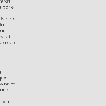
ntras
 por el
tivo de
la
que
iedad
ará con
s
que
ovincias
hace
 esas