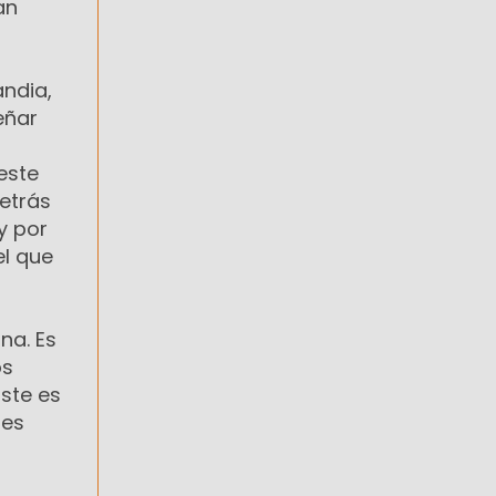
an
andia,
eñar
este
etrás
y por
el que
na. Es
os
Éste es
res