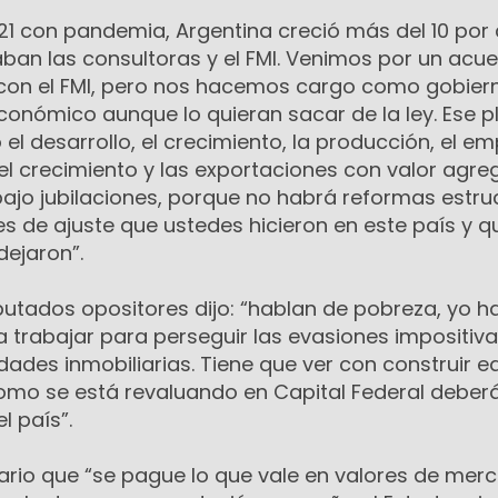
21 con pandemia, Argentina creció más del 10 por 
ban las consultoras y el FMI. Venimos por un acu
con el FMI, pero nos hacemos cargo como gobier
conómico aunque lo quieran sacar de la ley. Ese p
el desarrollo, el crecimiento, la producción, el emp
 el crecimiento y las exportaciones con valor agre
bajo jubilaciones, porque no habrá reformas estru
s de ajuste que ustedes hicieron en este país y q
dejaron”.
putados opositores dijo: “hablan de pobreza, yo h
trabajar para perseguir las evasiones impositivas
dades inmobiliarias. Tiene que ver con construir 
 como se está revaluando en Capital Federal deber
l país”.
rio que “se pague lo que vale en valores de mer