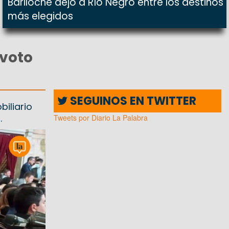
Bariloche dejó a Río Negro entre los destinos
más elegidos
 voto
SEGUINOS EN TWITTER
iliario
.
Tweets por Diario La Palabra