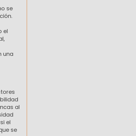
no se
ción.
 el
l,
n una
ctores
bilidad
ancas al
sidad
i el
 que se