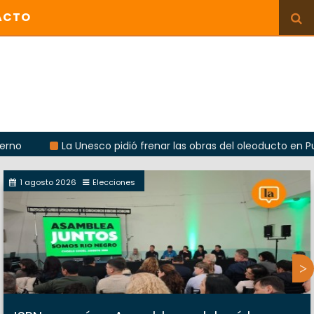
ACTO
La Unesco pidió frenar las obras del oleoducto en Punta Color
1 agosto 2026
Elecciones