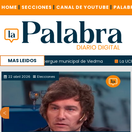
HOME
|
SECCIONES
|
CANAL DE YOUTUBE
|
PALAB
MAS LEIDOS
losión del albergue municipal de Viedma
La UCR sostendrí
sucursal del Correo Argentino en Sierra Grande
22 abril 2026
Elecciones