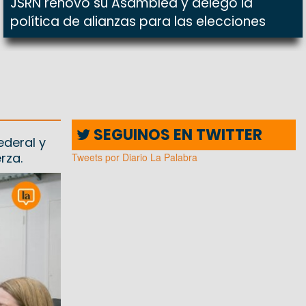
JSRN renovó su Asamblea y delegó la
política de alianzas para las elecciones
SEGUINOS EN TWITTER
ederal y
rza.
Tweets por Diario La Palabra