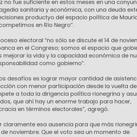
ez no fue suficiente en estos meses en una conyun
tragedia sanitaria y económica, con una deuda ext
cisiones productyo del espacio política de Mauri
 competimos en Río Negro”.
oceso electoral “no sólo se discute el 14 de novi
banca en el Congreso; somos el espacio que gobie
 mejorar la vida y la capacidad económica de nu
esponsabilidad como gobierno”.
os desafíos es lograr mayor cantidad de asistenci
ección con menor participación desde la vuelta de
ete a toda la dirigencia política rionegrina y a
odos, que ahí hay un enorme trabajo para hacer,
acia en términos electorales”, agregó.
r claramente esa ausencia para que más rionegr
4 de noviembre. Que el voto sea un momento de