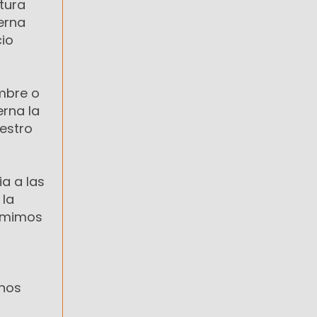
tura
erna
cio
embre o
rna la
estro
a a las
 la
sumimos
inos