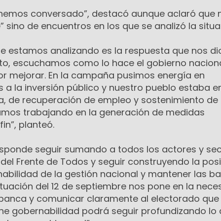
hemos conversado”, destacó aunque aclaró que 
” sino de encuentros en los que se analizó la situa
te estamos analizando es la respuesta que nos dio
to, escuchamos como lo hace el gobierno naciona
r mejorar. En la campaña pusimos energía en
 a la inversión público y nuestro pueblo estaba e
, de recuperación de empleo y sostenimiento de
stamos trabajando en la generación de medidas
n”, planteó.
esponde seguir sumando a todos los actores y se
el Frente de Todos y seguir construyendo la posi
abilidad de la gestión nacional y mantener las b
ituación del 12 de septiembre nos pone en la nece
banca y comunicar claramente al electorado que s
ene gobernabilidad podrá seguir profundizando lo