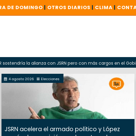
RA DE DOMINGO
|
OTROS DIARIOS
|
CLIMA
|
CONT
a la alianza con JSRN pero con más cargos en el Gobierno
4 agosto 2026
Elecciones
JSRN acelera el armado político y López