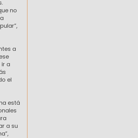
s.
que no
la
pular”,
ntes a
 ese
ir a
ás
do el
cha está
onales
ara
r a su
na”,