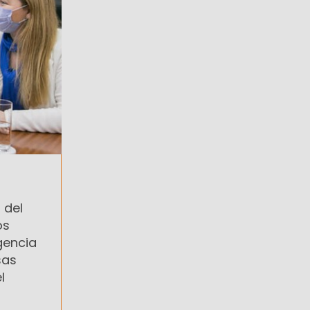
 del
os
gencia
sas
l