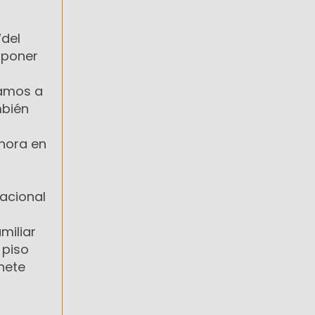
“del
 poner
vamos a
mbién
hora en
nacional
miliar
 piso
nete