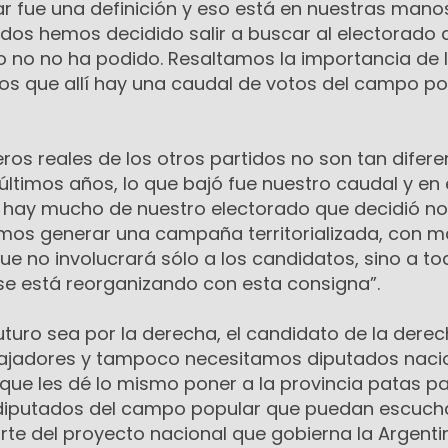
tar fue una definición y eso está en nuestras mano
odos hemos decidido salir a buscar al electorado 
 o no no ha podido. Resaltamos la importancia de 
os que allí hay una caudal de votos del campo po
ros reales de los otros partidos no son tan difere
 últimos años, lo que bajó fue nuestro caudal y en
hay mucho de nuestro electorado que decidió no 
mos generar una campaña territorializada, con m
ue no involucrará sólo a los candidatos, sino a to
 se está reorganizando con esta consigna”.
turo sea por la derecha, el candidato de la dere
abajadores y tampoco necesitamos diputados naci
 que les dé lo mismo poner a la provincia patas p
 diputados del campo popular que puedan escucha
te del proyecto nacional que gobierna la Argenti