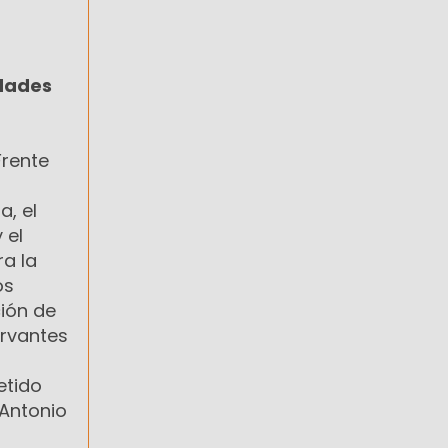
idades
Frente
a, el
 el
a la
os
ión de
ervantes
etido
 Antonio