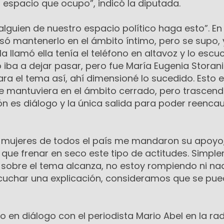
 espacio que ocupo”, indicó la diputada.
 alguien de nuestro espacio político haga esto”. En
 mantenerlo en el ámbito íntimo, pero se supo,
a llamó ella tenía el teléfono en altavoz y lo esc
o iba a dejar pasar, pero fue María Eugenia Storani
jara el tema así, ahí dimensioné lo sucedido. Esto 
e mantuviera en el ámbito cerrado, pero trascendi
ón es diálogo y la única salida para poder reencau
 mujeres de todos el país me mandaron su apoyo
ue frenar en seco este tipo de actitudes. Simpl
 sobre el tema alcanza, no estoy rompiendo ni na
cuchar una explicación, consideramos que se pu
lo en diálogo con el periodista Mario Abel en la ra