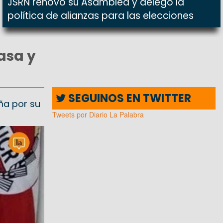
JSRN renovó su Asamblea y delegó la
política de alianzas para las elecciones
asa y
SEGUINOS EN TWITTER
ña por su
Tweets por Diario La Palabra