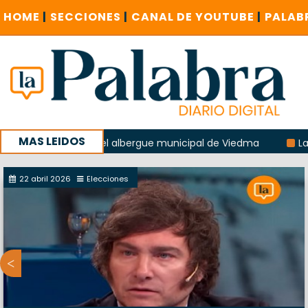
HOME
|
SECCIONES
|
CANAL DE YOUTUBE
|
PALAB
MAS LEIDOS
 explosión del albergue municipal de Viedma
La Unesco pi
a con un encuentro provincial en Roca
22 abril 2026
Elecciones