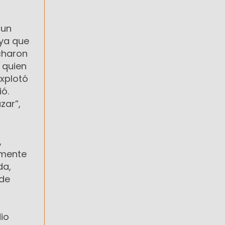
 un
 ya que
ucharon
 quien
explotó
ó.
zar”,
,
emente
da,
ede
dio