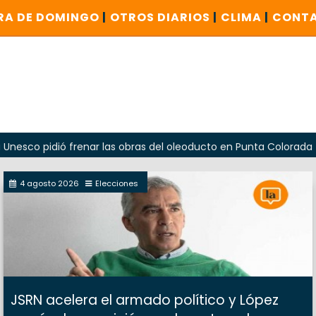
RA DE DOMINGO
|
OTROS DIARIOS
|
CLIMA
|
CONT
dió frenar las obras del oleoducto en Punta Colorada
Oda
4 agosto 2026
Elecciones
JSRN acelera el armado político y López