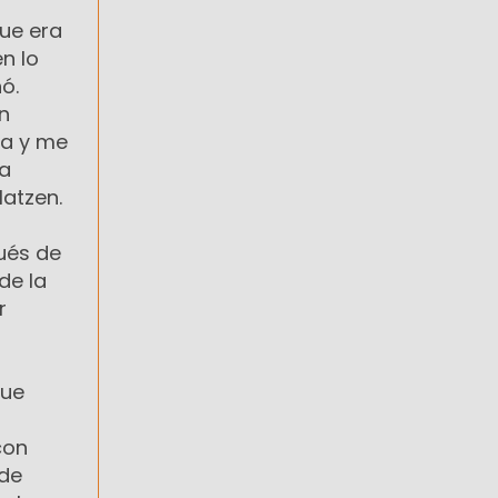
ue era
n lo
ó.
n
ma y me
da
Matzen.
pués de
de la
r
que
con
rde