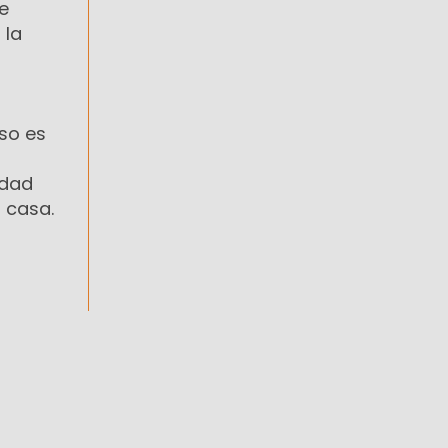
e
 la
so es
edad
 casa.