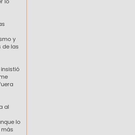
r lo
as
ismo y
 de las
insistió
, me
fuera
a al
unque lo
, más