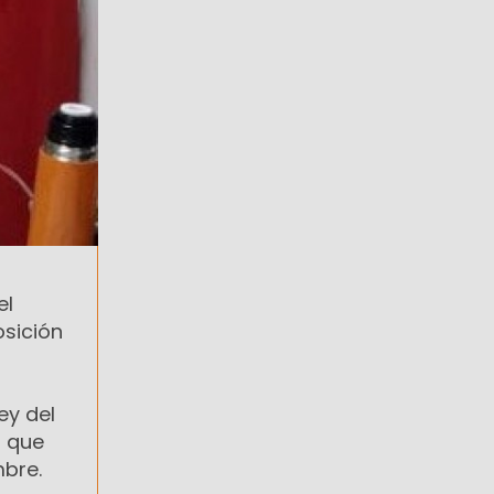
el
osición
ey del
a que
mbre.