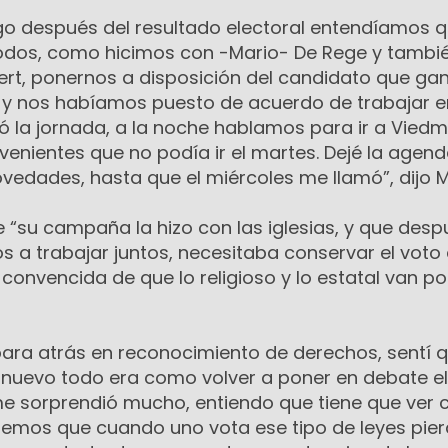
go después del resultado electoral entendíamos q
odos, como hicimos con -Mario- De Rege y tambié
rt, ponernos a disposición del candidato que gan
 y nos habíamos puesto de acuerdo de trabajar e
só la jornada, a la noche hablamos para ir a Vied
venientes que no podía ir el martes. Dejé la agen
vedades, hasta que el miércoles me llamó”, dijo 
e “su campaña la hizo con las iglesias, y que des
 a trabajar juntos, necesitaba conservar el voto 
 convencida de que lo religioso y lo estatal van po
para atrás en reconocimiento de derechos, sentí 
e nuevo todo era como volver a poner en debate el
e sorprendió mucho, entiendo que tiene que ver 
bemos que cuando uno vota ese tipo de leyes pie