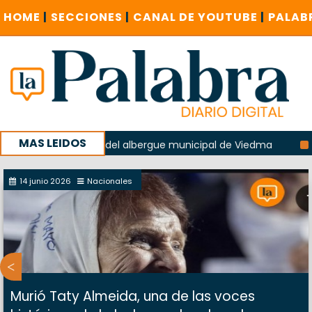
HOME
|
SECCIONES
|
CANAL DE YOUTUBE
|
PALAB
MAS LEIDOS
la explosión del albergue municipal de Viedma
La Unesco 
aña con un encuentro provincial en Roca
14 junio 2026
Nacionales
Murió Taty Almeida, una de las voces