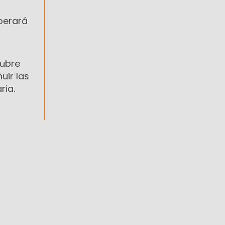
uperará
tubre
uir las
ria.