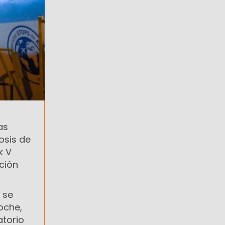
as
osis de
k V
ción
 se
oche,
atorio