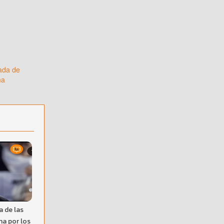
nada de
ma
a de las
ha por los