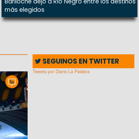
Bariloche dejó a Río Negro entre los destinos
más elegidos
SEGUINOS EN TWITTER
Tweets por Diario La Palabra