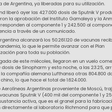
 de Argentina, ya liberadas para su utilización.
nd liberó ayer las 427.000 dosis de Sputnik V pro
ieron la aprobación del Instituto Gamaleya y la An
orresponden al componente 1 y 242.500 al compone
encia a través de un comunicado.
rgentina alcanzará los 50.261.120 de vacunas reci
 pandemia, lo que le permite avanzar con el Plan
ización para toda su población.
ugada de este miécoles, llegaron en un vuelo come
 dosis de Sinopharm y esta noche, a las 23.25, ar
e la compañía alemana Lufthansa otras 804.800 do
chino, lo que hace el total de 1.624.000.
e Aerolíneas Argentinas proveniente de Moscú, tra
vacunas Sputnik V (400 mil del componente 1 y 25
 sustancia activa, que es el granel para la fabrica
n directamente al laboratorio Richmond para que