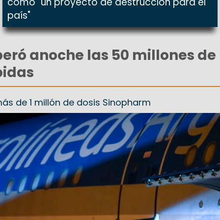
como "un proyecto de destrucción para el
país"
eró anoche las 50 millones de
bidas
más de 1 millón de dosis Sinopharm