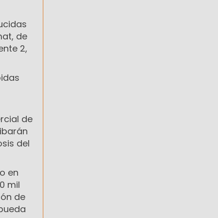
ducidas
mat, de
nte 2,
bidas
rcial de
ribarán
sis del
jo en
0 mil
ción de
 pueda