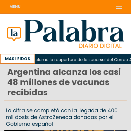
MENU
MAS LEIDOS
Odarda reclamó la reapertura de la sucursal del Correo Argen
Argentina alcanza los casi
48 millones de vacunas
recibidas
La cifra se completó con la llegada de 400
mil dosis de AstraZeneca donadas por el
Gobierno español