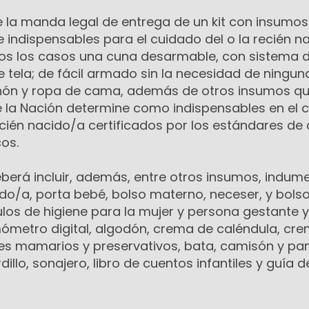
e la manda legal de entrega de un kit con insumos
 indispensables para el cuidado del o la recién n
todos los casos una cuna desarmable, con sistema 
de tela; de fácil armado sin la necesidad de ningun
hón y ropa de cama, además de otros insumos qu
de la Nación determine como indispensables en el 
recién nacido/a certificados por los estándares de
cos.
berá incluir, además, entre otros insumos, indum
ido/a, porta bebé, bolso materno, neceser, y bols
os de higiene para la mujer y persona gestante y 
mómetro digital, algodón, crema de caléndula, cr
res mamarios y preservativos, bata, camisón y pan
llo, sonajero, libro de cuentos infantiles y guía d