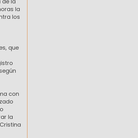
 de la
oras la
tra los
á
es, que
istro
 según
ama con
izado
lo
ar la
Cristina