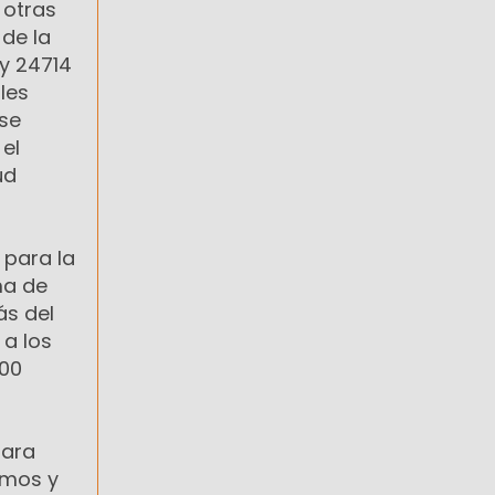
 otras
de la
ey 24714
les
 se
el
ud
 para la
ma de
ás del
a los
000
para
sumos y