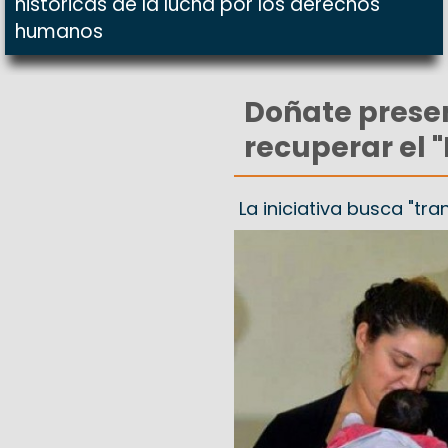
históricas de la lucha por los derechos
humanos
Doñate presen
recuperar el 
La iniciativa busca "tr