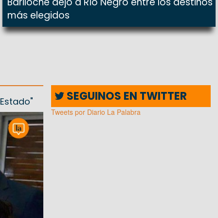
Bariloche dejó a Río Negro entre los destinos
más elegidos
SEGUINOS EN TWITTER
 Estado"
Tweets por Diario La Palabra