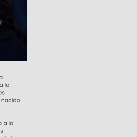
a
a la
os
 nacido
 a la
as