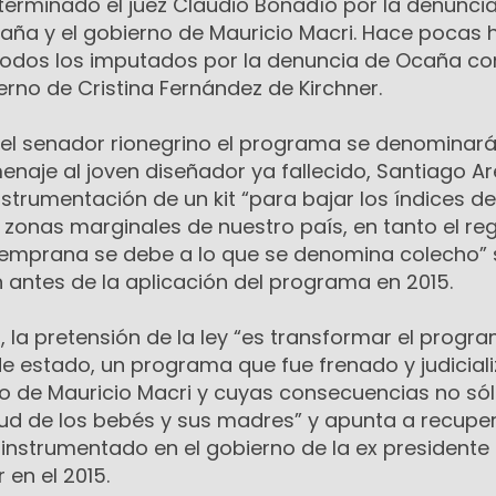
terminado el juez Claudio Bonadío por la denuncia
aña y el gobierno de Mauricio Macri. Hace pocas h
 todos los imputados por la denuncia de Ocaña con
erno de Cristina Fernández de Kirchner.
el senador rionegrino el programa se denominar
naje al joven diseñador ya fallecido, Santiago Ar
instrumentación de un kit “para bajar los índices de
n zonas marginales de nuestro país, en tanto el reg
temprana se debe a lo que se denomina colecho”
n antes de la aplicación del programa en 2015.
, la pretensión de la ley “es transformar el progr
de estado, un programa que fue frenado y judicial
no de Mauricio Macri y cuyas consecuencias no só
alud de los bebés y sus madres” y apunta a recuper
 instrumentado en el gobierno de la ex presidente 
 en el 2015.