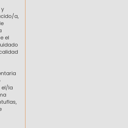
 y
acido/a,
de
a
e el
cuidado
 calidad
entaria
o
el/la
ema
tuflas,
e