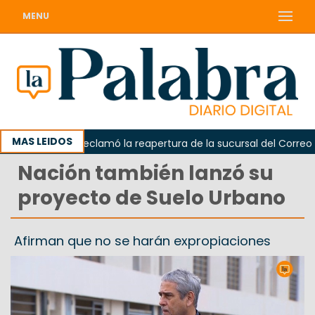
MENU
MAS LEIDOS
Odarda reclamó la reapertura de la sucursal del Correo Arge
Nación también lanzó su
proyecto de Suelo Urbano
Afirman que no se harán expropiaciones