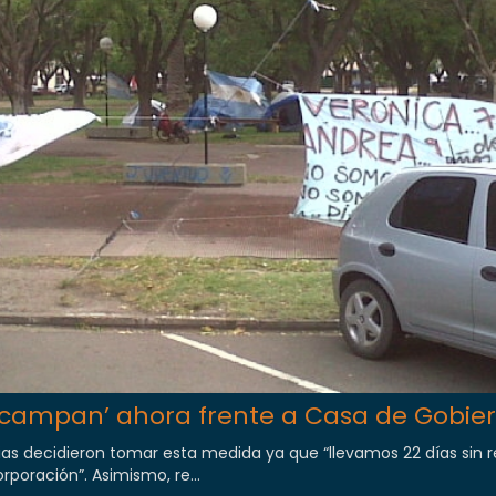
campan’ ahora frente a Casa de Gobie
lias decidieron tomar esta medida ya que “llevamos 22 días sin 
poración”. Asimismo, re...