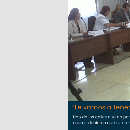
“Le vamos a tener
Uno de los ediles que no par
asumir debido a que fue fun