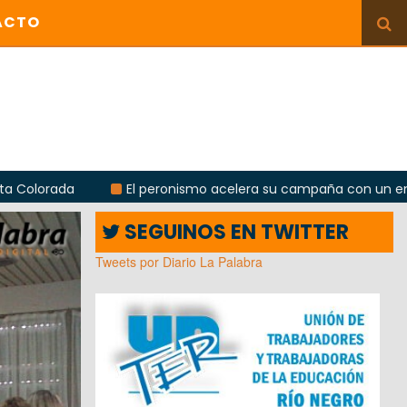
ACTO
El peronismo acelera su campaña con un encuentro provi
SEGUINOS EN TWITTER
Tweets por Diario La Palabra