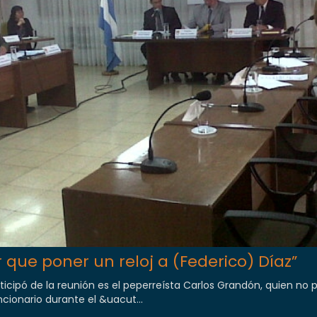
 que poner un reloj a (Federico) Díaz”
ticipó de la reunión es el peperreísta Carlos Grandón, quien no 
cionario durante el &uacut...