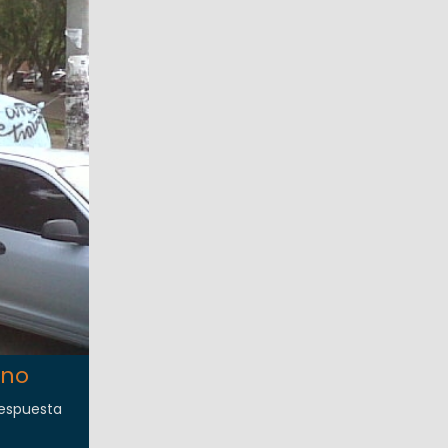
rno
respuesta