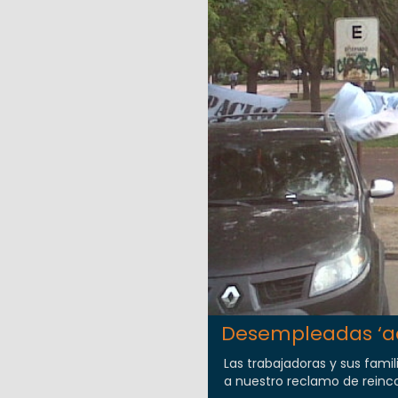
Desempleadas ‘a
Las trabajadoras y sus fami
a nuestro reclamo de reincor