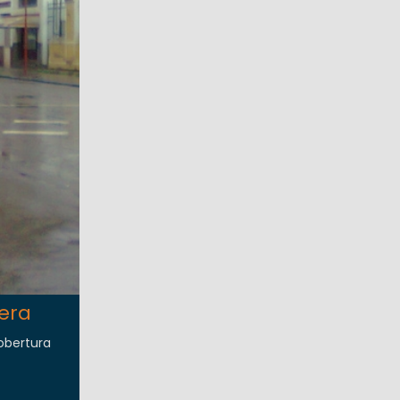
tera
obertura