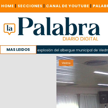
HOME
|
SECCIONES
|
CANAL DE YOUTUBE
|
PALAB
MAS LEIDOS
ido en la explosión del albergue municipal de Viedma
La 
e Cuentas investigue contratación de baños de la Feria
Viedma