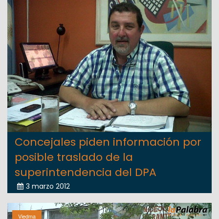
Concejales piden información por
posible traslado de la
superintendencia del DPA
3 marzo 2012
Viedma