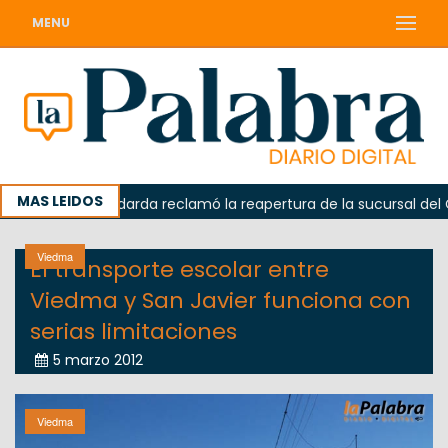
MENU
MAS LEIDOS
a
Odarda reclamó la reapertura de la sucursal del Corre
Viedma
El transporte escolar entre
Viedma y San Javier funciona con
serias limitaciones
5 marzo 2012
Viedma