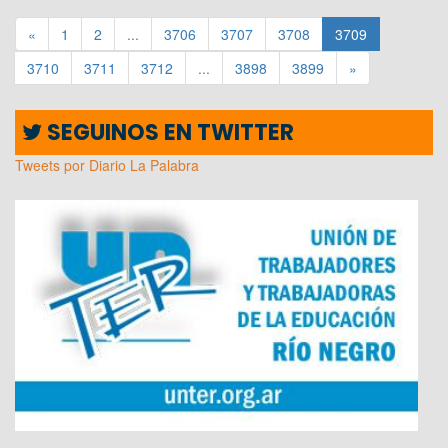
«
1
2
...
3706
3707
3708
3709
3710
3711
3712
...
3898
3899
»
SEGUINOS EN TWITTER
Tweets por Diario La Palabra