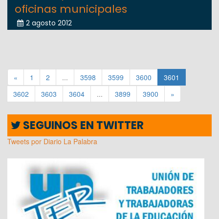
oficinas municipales
2 agosto 2012
«
1
2
...
3598
3599
3600
3601
3602
3603
3604
...
3899
3900
»
SEGUINOS EN TWITTER
Tweets por Diario La Palabra