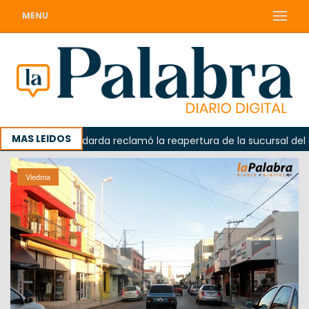
MENU
MAS LEIDOS
ada
Odarda reclamó la reapertura de la sucursal del Corr
Viedma