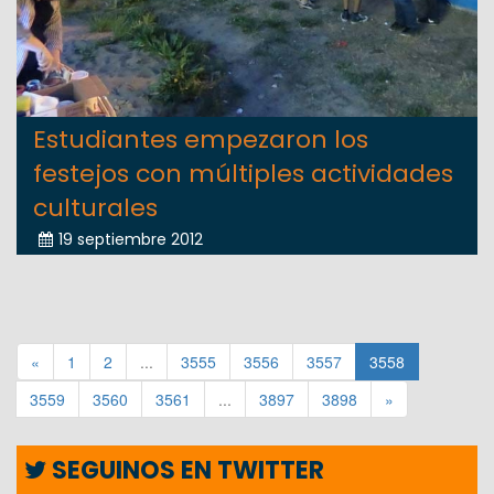
Estudiantes empezaron los
festejos con múltiples actividades
culturales
19 septiembre 2012
«
1
2
...
3555
3556
3557
3558
3559
3560
3561
...
3897
3898
»
SEGUINOS EN TWITTER