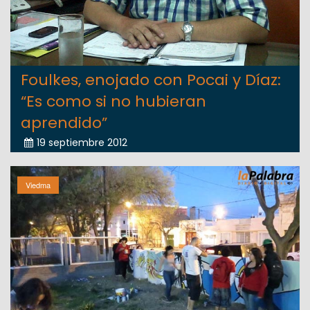
Foulkes, enojado con Pocai y Díaz:
“Es como si no hubieran
aprendido”
19 septiembre 2012
Viedma