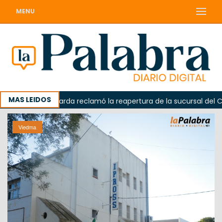
MENU
MAS LEIDOS
Odarda reclamó la reapertura de la sucursal del Correo A
Viedma