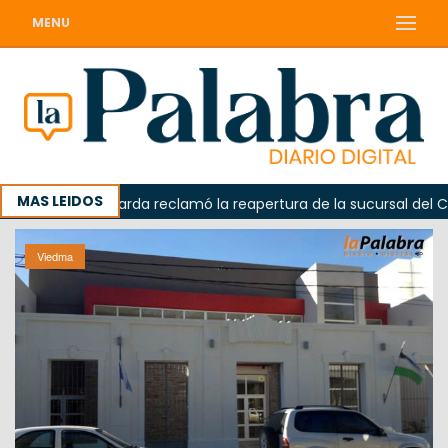
MENU
MAS LEIDOS
Odarda reclamó la reapertura de la sucursal del Correo 
Viedma