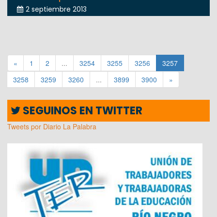
2 septiembre 2013
«
1
2
...
3254
3255
3256
3257
3258
3259
3260
...
3899
3900
»
SEGUINOS EN TWITTER
Tweets por Diario La Palabra