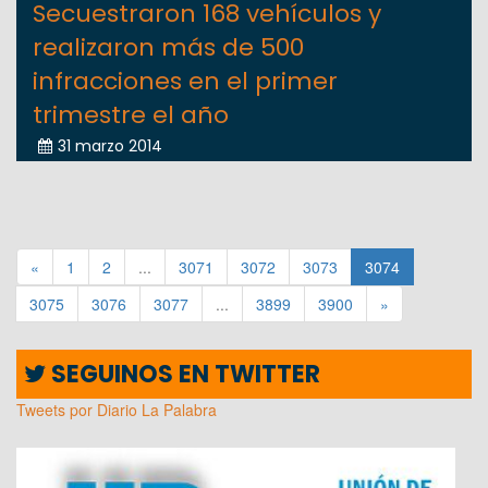
Secuestraron 168 vehículos y
realizaron más de 500
infracciones en el primer
trimestre el año
31 marzo 2014
«
1
2
...
3071
3072
3073
3074
3075
3076
3077
...
3899
3900
»
SEGUINOS EN TWITTER
Tweets por Diario La Palabra