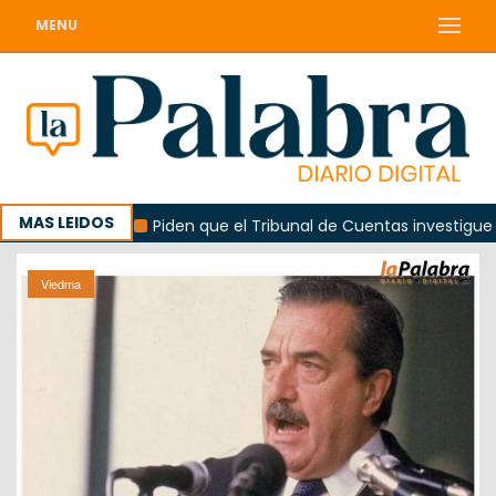
MENU
MAS LEIDOS
lorada
Piden que el Tribunal de Cuentas investigue contr
Viedma