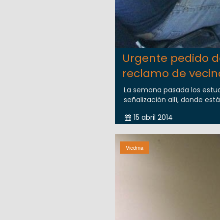
Urgente pedido de
reclamo de vecin
La semana pasada los estud
señalización allí, donde está
15 abril 2014
Viedma