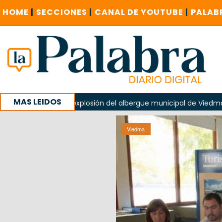
HOME
|
SECCIONES
|
CANAL DE YOUTUBE
|
PALAB
MAS LEIDOS
en la explosión del albergue municipal de Viedma
La Unes
mpaña con un encuentro provincial en Roca
Viedma