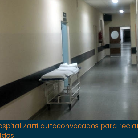
ospital Zatti autoconvocados para recl
ldos