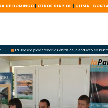
RA DE DOMINGO
|
OTROS DIARIOS
|
CLIMA
|
CONT
co pidió frenar las obras del oleoducto en Punta Colorada