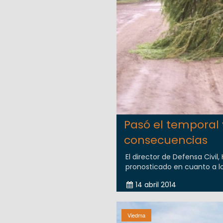
Pasó el temporal
consecuencias
El director de Defensa Civil
pronosticado en cuanto a lo 
14 abril 2014
Viedma