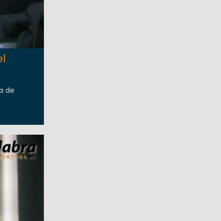
el
a de