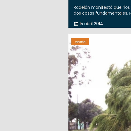
Radelán manifestó que “lo
dos cosas fundamentales. Pr
15 abril 2014
Viedma