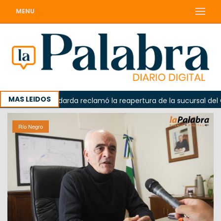
MENU
MAS LEIDOS
a
Odarda reclamó la reapertura de la sucursal del Corre
Río Negro