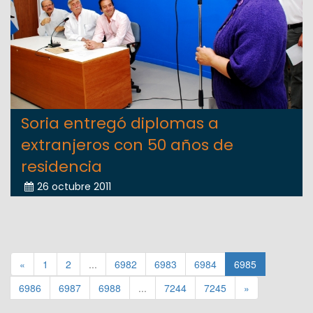
Soria entregó diplomas a
extranjeros con 50 años de
residencia
26 octubre 2011
«
1
2
...
6982
6983
6984
6985
6986
6987
6988
...
7244
7245
»