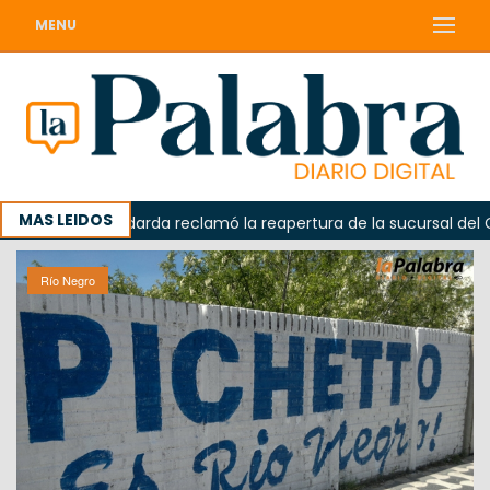
MENU
MAS LEIDOS
da
Odarda reclamó la reapertura de la sucursal del Corre
Río Negro