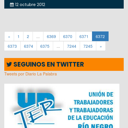
12 octubre 2012
«
1
2
...
6369
6370
6371
6372
6373
6374
6375
...
7244
7245
»
SEGUINOS EN TWITTER
Tweets por Diario La Palabra