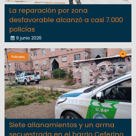
La reparación por zona
desfavorable alcanzó a casi 7.000
policías
9 junio 2026
Policiales
Siete allanamientos y un arma
secuestrada en el barrio Ceferino