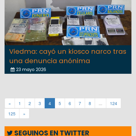
Viedma: cayó un kiosco narco tras
una denuncia anónima
23 mayo 2026
«
1
2
3
4
5
6
7
8
...
124
125
»
SEGUINOS EN TWITTER