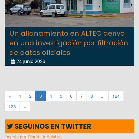
Un allanamiento en ALTEC derivó
en una investigación por filtración
de datos oficiales
24 junio 2026
«
1
2
3
4
5
6
7
8
...
124
125
»
SEGUINOS EN TWITTER
Tweets por Diario La Palabra