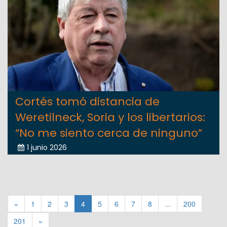
Cortés tomó distancia de
Weretilneck, Soria y los libertarios:
“No me siento cerca de ninguno”
1 junio 2026
«
1
2
3
4
5
6
7
8
...
200
201
»