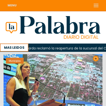
MENU
MAS LEIDOS
a
Odarda reclamó la reapertura de la sucursal del Correo
Municipios