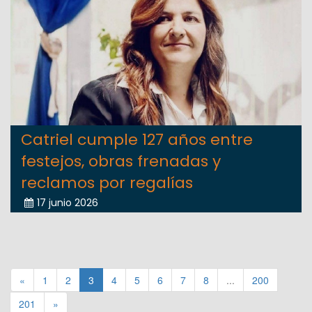
Catriel cumple 127 años entre
festejos, obras frenadas y
reclamos por regalías
17 junio 2026
«
1
2
3
4
5
6
7
8
...
200
201
»