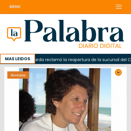
MENU
MAS LEIDOS
a
Odarda reclamó la reapertura de la sucursal del Correo
Municipios