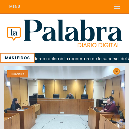
MENU
MAS LEIDOS
da
Odarda reclamó la reapertura de la sucursal del Corre
Judiciales