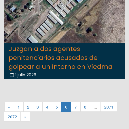
Juzgan a dos agentes
penitenciarios acusados de
golpear a un interno en Viedma
1 julio 2026
«
1
2
3
4
5
6
7
8
...
2071
2072
»