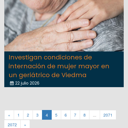
Investigan condiciones de
internación de mujer mayor en
un geriátrico de Viedma
22 julio 2026
«
1
2
3
4
5
6
7
8
...
2071
2072
»