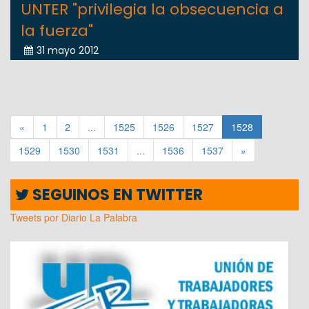
UNTER "privilegia la obsecuencia a
la fuerza"
31 mayo 2012
«
1
2
...
1525
1526
1527
1528
1529
1530
1531
...
1536
1537
»
SEGUINOS EN TWITTER
Tweets por Diario La Palabra