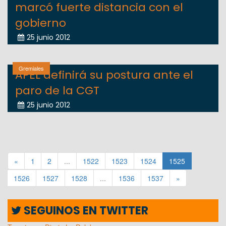
marcó fuerte distancia con el
gobierno
25 junio 2012
Gremiales
APEL definirá su postura ante el
paro de la CGT
25 junio 2012
«
1
2
...
1522
1523
1524
1525
1526
1527
1528
...
1536
1537
»
SEGUINOS EN TWITTER