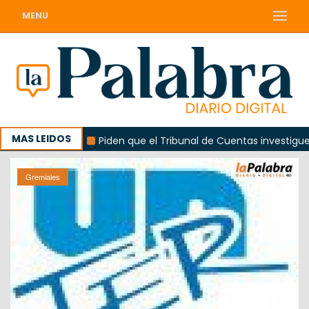
MENU
MAS LEIDOS
 Colorada
Piden que el Tribunal de Cuentas investigue co
Gremiales