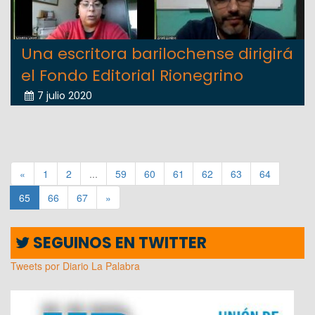
Una escritora barilochense dirigirá
el Fondo Editorial Rionegrino
7 julio 2020
«
1
2
...
59
60
61
62
63
64
65
66
67
»
SEGUINOS EN TWITTER
Tweets por Diario La Palabra