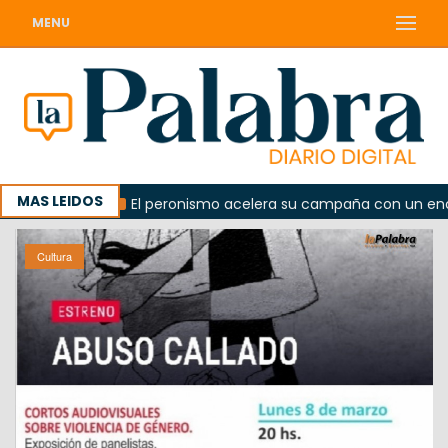
MENU
MAS LEIDOS
lorada
El peronismo acelera su campaña con un encuentr
Cultura