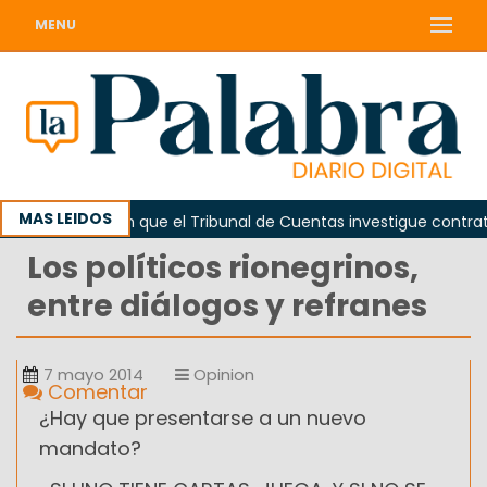
MENU
MAS LEIDOS
a
Piden que el Tribunal de Cuentas investigue contrataci
Los políticos rionegrinos,
entre diálogos y refranes
7 mayo 2014
Opinion
Comentar
¿Hay que presentarse a un nuevo
mandato?