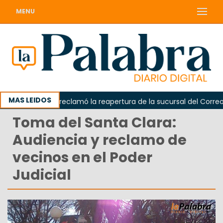
MENU
MAS LEIDOS
Odarda reclamó la reapertura de la sucursal del Correo Arg
Toma del Santa Clara:
Audiencia y reclamo de
vecinos en el Poder
Judicial