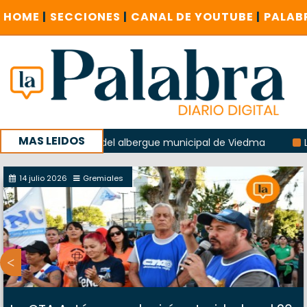
HOME
|
SECCIONES
|
CANAL DE YOUTUBE
|
PALAB
MAS LEIDOS
la explosión del albergue municipal de Viedma
La Unesco 
aña con un encuentro provincial en Roca
14 julio 2026
Gremiales