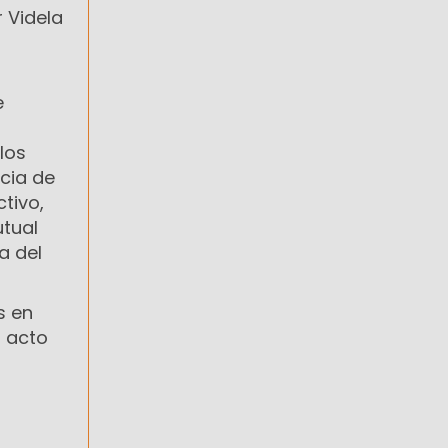
 Videla
e
los
ncia de
tivo,
utual
a del
s en
l acto