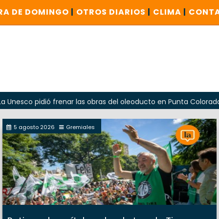
RA DE DOMINGO
|
OTROS DIARIOS
|
CLIMA
|
CONT
pidió frenar las obras del oleoducto en Punta Colorada
O
5 agosto 2026
Gremiales