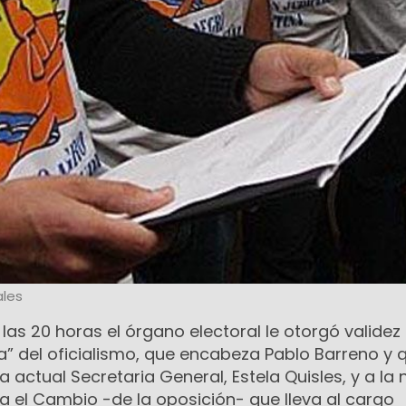
les
as 20 horas el órgano electoral le otorgó validez 
ca” del oficialismo, que encabeza Pablo Barreno y 
 actual Secretaria General, Estela Quisles, y a la
a el Cambio -de la oposición- que lleva al cargo