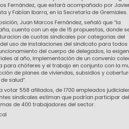
cos Fernández, que estará acompañado por Javier
nta y Fabían Ibarra, en la Secretaría de Gremiales.
osición, Juan Marcos Fernández, señaló que “la
a, cuenta con un eje de 15 propuestas, donde s
turacion de cuotas sindicales por categorias del
del uso de instalaciones del sindicato para todos 
funcionamiento del cuerpo de delegados, la exige
iales al año, implementación de un convenio colec
 para chóferes y el trabajo en conjunto con la m
ucción de planes de viviendas, subsidios y cobertur
de salud”.
a votar 558 afiliados, de 1700 empleados judiciale
entes sindicales estiman que podrían participar de
 mas de 400 trabajadores del sector.
cal