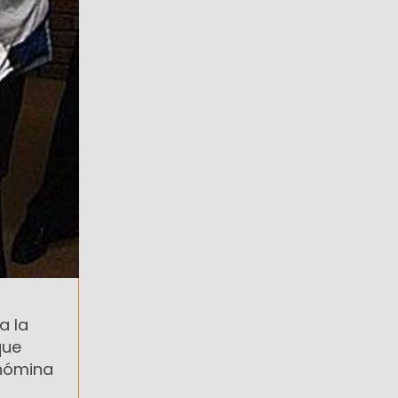
a la
que
 nómina