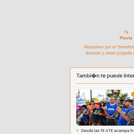
Previa
Absuelven por el "benefici
docente y clown juzgado 
Tambi�n te puede inter
Desde las 19 ATE acampa f