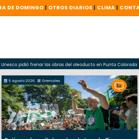
RA DE DOMINGO
|
OTROS DIARIOS
|
CLIMA
|
CONT
pidió frenar las obras del oleoducto en Punta Colorada
5 agosto 2026
Gremiales