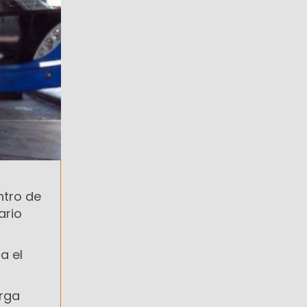
ntro de
ario
a el
arga