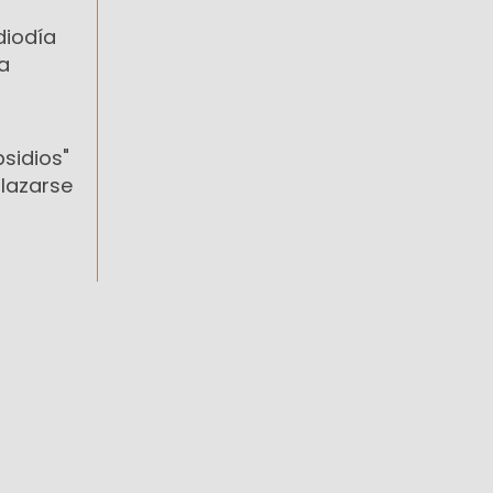
diodía
a
sidios"
plazarse