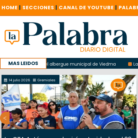
HOME
|
SECCIONES
|
CANAL DE YOUTUBE
|
PALAB
MAS LEIDOS
 la explosión del albergue municipal de Viedma
La Unesco 
aña con un encuentro provincial en Roca
14 julio 2026
Gremiales