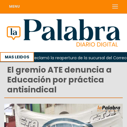
MENU
MAS LEIDOS
Odarda reclamó la reapertura de la sucursal del Correo Arg
El gremio ATE denuncia a
Educación por práctica
antisindical