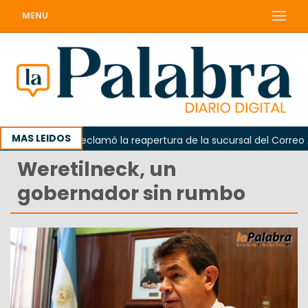
MENU
MAS LEIDOS
Odarda reclamó la reapertura de la sucursal del Correo Arge
Weretilneck, un
gobernador sin rumbo