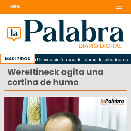
MENU
MAS LEIDOS
rno
La Unesco pidió frenar las obras del oleoducto en P
Wereltineck agita una
cortina de humo