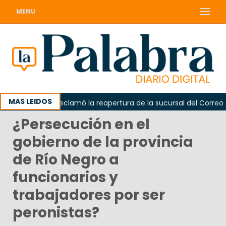
MENU
MAS LEIDOS
Odarda reclamó la reapertura de la sucursal del Correo Argen
¿Persecución en el
gobierno de la provincia
de Río Negro a
funcionarios y
trabajadores por ser
peronistas?