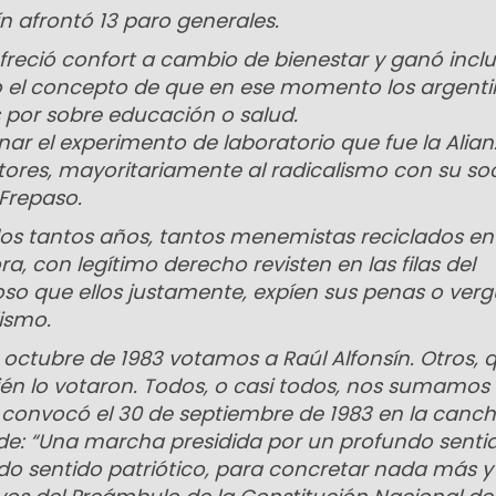
ín afrontó 13 paro generales.
reció confort a cambio de bienestar y ganó inclu
o el concepto de que en ese momento los argenti
s por sobre educación o salud.
ar el experimento de laboratorio que fue la Alia
tores, mayoritariamente al radicalismo con su soc
Frepaso.
os tantos años, tantos menemistas reciclados en
a, con legítimo derecho revisten en las filas del
ioso que ellos justamente, expíen sus penas o ver
lismo.
e octubre de 1983 votamos a Raúl Alfonsín. Otros, 
ién lo votaron. Todos, o casi todos, nos sumamos
convocó el 30 de septiembre de 1983 en la canc
de: “Una marcha presidida por un profundo senti
do sentido patriótico, para concretar nada más 