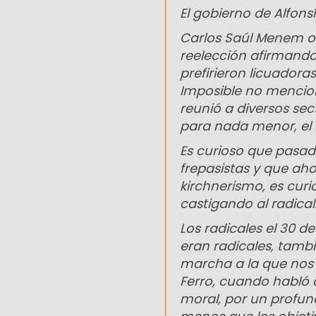
El gobierno de Alfons
Carlos Saúl Menem of
reelección afirmand
prefirieron licuadora
Imposible no mencion
reunió a diversos sec
para nada menor, el 
Es curioso que pasad
frepasistas y que ahor
kirchnerismo, es cur
castigando al radica
Los radicales el 30 d
eran radicales, tamb
marcha a la que nos 
Ferro, cuando habló 
moral, por un profun