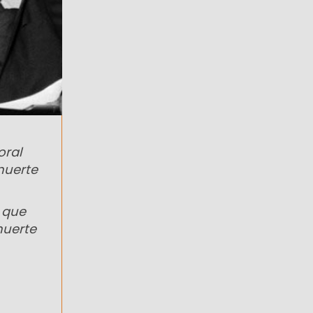
oral
muerte
 que
muerte