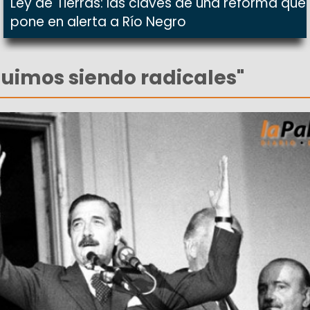
Ley de Tierras: las claves de una reforma que
pone en alerta a Río Negro
uimos siendo radicales"