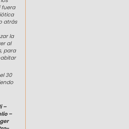
los
 fuera
iótica
o atrás
zar la
er al
s, para
abitar
el 30
iendo
i –
lio –
oger
tro-