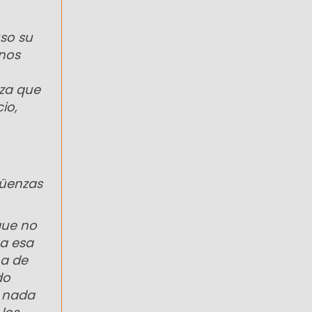
so su
nos
nza que
io,
güenzas
que no
 a esa
ha de
do
y nada