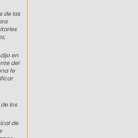
s de las
ara
itarles
z,
dijo en
nte del
ena fe
ficar
de los
ical de
s