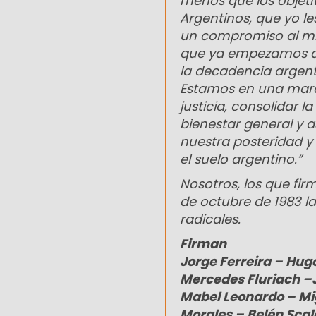
menos que los objeti
Argentinos, que yo l
un compromiso al mis
que ya empezamos a 
la decadencia argent
Estamos en una march
justicia, consolidar 
bienestar general y a
nuestra posteridad 
el suelo argentino.”
Nosotros, los que fi
de octubre de 1983 l
radicales.
Firman
Jorge Ferreira – Hug
Mercedes Fluriach –J
Mabel Leonardo – Mig
Morales – Belén Scal