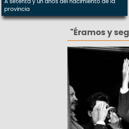
A setenta y un años del nacimiento de la
provincia
"Éramos y seg