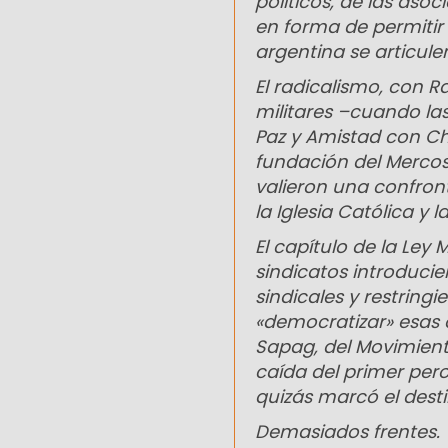
políticos, de las aso
en forma de permitir
argentina se articul
El radicalismo, con Ra
militares –cuando la
Paz y Amistad con Chi
fundación del Mercosu
valieron una confron
la Iglesia Católica y 
El capítulo de la Ley
sindicatos introducie
sindicales y restring
«democratizar» esas or
Sapag, del Movimient
caída del primer per
quizás marcó el desti
Demasiados frentes.