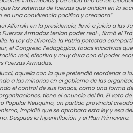
ciaciones intermedias y de cada uno de los ciudad
 que los sistemas de fuerzas que anidan en la soc
en en una convivencia pacífica y creadora”
úl Alfonsín en la presidencia, llevó a juicio a las J
s Fuerzas Armadas tenían poder real-, firmó el Tr
le, la Ley de Divorcio, la Patria potestad comparti
r, el Congreso Pedagógico, todas iniciativas que
tación real, efectiva y muy dura con el poder ec
las Fuerzas Armadas.
 Mucci, aquella con la que pretendió reordenar a lo
ndo a las minorías en el gobierno de las organiza
iendo el control de sus fondos, como una forma d
ganizaciones, tiene el anuncio del fin. El voto de 
o Popular Neuquino, un partido provincial creado 
onismo, impidió que se aprobara esta ley y esa de
no. Después la hiperinflación y el Plan Primavera.