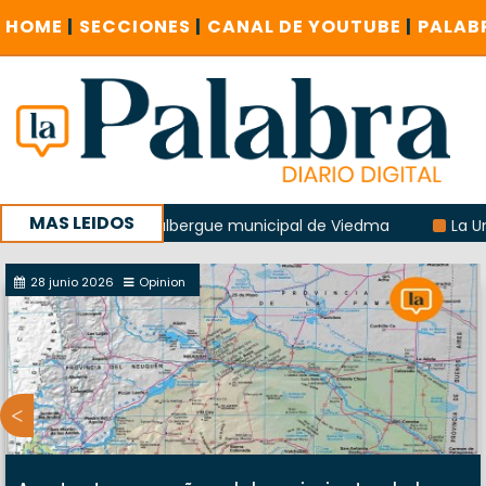
HOME
|
SECCIONES
|
CANAL DE YOUTUBE
|
PALAB
MAS LEIDOS
explosión del albergue municipal de Viedma
La Unesco pid
 con un encuentro provincial en Roca
28 junio 2026
Opinion