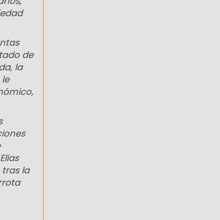
anos,
iedad
untas
atado de
da, la
 le
onómico,
s
ciones
e
Elías
tras la
rrota