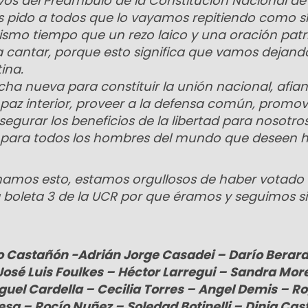
vos del Preámbulo de la Constitución Nacional de 
es pido a todos que lo vayamos repitiendo como sí
mo tiempo que un rezo laico y una oración patr
cantar, porque esto significa que vamos dejand
ina.
a nueva para constituir la unión nacional, afian
la paz interior, proveer a la defensa común, promov
segurar los beneficios de la libertad para nosotro
y para todos los hombres del mundo que deseen h
rmamos esto, estamos orgullosos de haber votado 
a boleta 3 de la UCR por que éramos y seguimos s
o Castañón -Adrián Jorge Casadei – Darío Berard
osé Luis Foulkes – Héctor Larregui – Sandra More
uel Cardella – Cecilia Torres – Angel Demis – R
esa – Rocío Nuñez – Soledad Botinelli – Dinia Cas