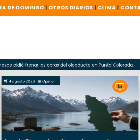
RA DE DOMINGO
|
OTROS DIARIOS
|
CLIMA
|
CONT
ió frenar las obras del oleoducto en Punta Colorada
Odar
4 agosto 2026
Opinion