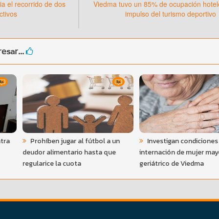
a el recorrido de dos
Viedma tuvo un 85% de ocupación hotele
ctivos
impulso del turismo deportivo
esar...
tra
Prohíben jugar al fútbol a un
Investigan condiciones
deudor alimentario hasta que
internación de mujer may
regularice la cuota
geriátrico de Viedma