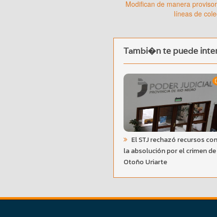
Modifican de manera provisori
líneas de cole
Tambi�n te puede inter
El STJ rechazó recursos con
la absolución por el crimen de
Otoño Uriarte