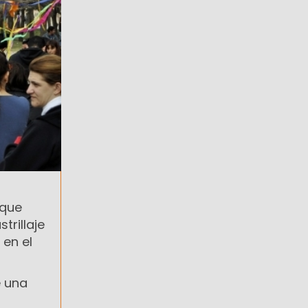
 que
trillaje
 en el
e una