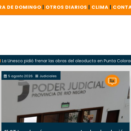
RA DE DOMINGO
|
OTROS DIARIOS
|
CLIMA
|
CONT
 pidió frenar las obras del oleoducto en Punta Colorada
5 agosto 2026
Judiciales