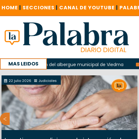
HOME
|
SECCIONES
|
CANAL DE YOUTUBE
|
PALAB
MAS LEIDOS
n la explosión del albergue municipal de Viedma
La Unesco
paña con un encuentro provincial en Roca
22 julio 2026
Judiciales