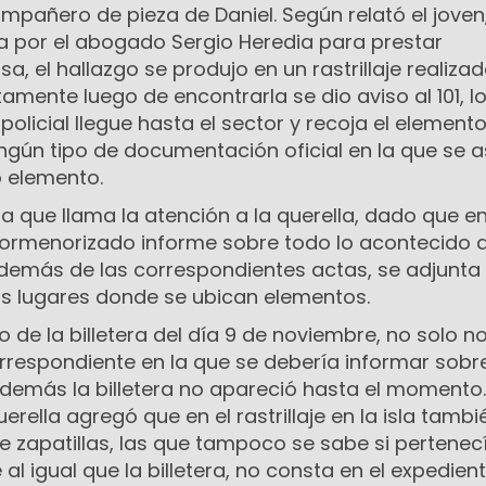
mpañero de pieza de Daniel. Según relató el joven
ta por el abogado Sergio Heredia para prestar
a, el hallazgo se produjo en un rastrillaje realizad
tamente luego de encontrarla se dio aviso al 101, l
olicial llegue hasta el sector y recoja el elemento
ngún tipo de documentación oficial en la que se 
o elemento.
a que llama la atención a la querella, dado que e
n pormenorizado informe sobre todo lo acontecido 
demás de las correspondientes actas, se adjunta
los lugares donde se ubican elementos.
o de la billetera del día 9 de noviembre, no solo no
respondiente en la que se debería informar sobre
además la billetera no apareció hasta el momento.
erella agregó que en el rastrillaje en la isla tambi
e zapatillas, las que tampoco se sabe si pertenec
al igual que la billetera, no consta en el expedien