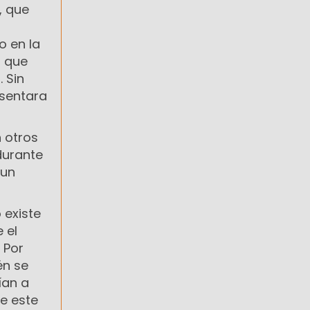
, que
o en la
o que
. Sin
asentara
n otros
durante
 un
 existe
 el
 Por
én se
ían a
te este