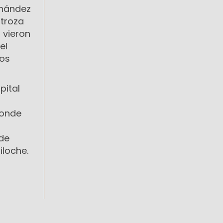
rnández
stroza
 vieron
el
los
pital
donde
 de
iloche.