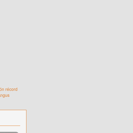
ón récord
Angus