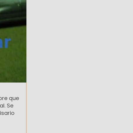
bre que
l. Se
isario