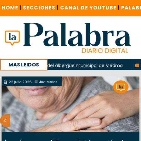
HOME
|
SECCIONES
|
CANAL DE YOUTUBE
|
PALAB
MAS LEIDOS
la explosión del albergue municipal de Viedma
La Unesco 
aña con un encuentro provincial en Roca
22 julio 2026
Judiciales