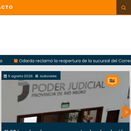
ACTO
darda reclamó la reapertura de la sucursal del Correo Argentin
5 agosto 2026
Judiciales