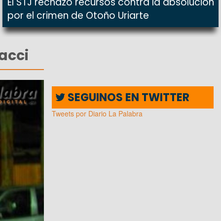
El STJ rechazó recursos contra la absolución
por el crimen de Otoño Uriarte
acci
SEGUINOS EN TWITTER
Tweets por Diario La Palabra