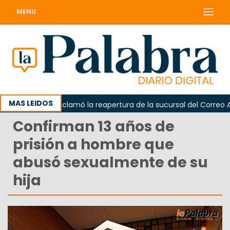
MENU
MAS LEIDOS
Odarda reclamó la reapertura de la sucursal del Correo Argent
Confirman 13 años de
prisión a hombre que
abusó sexualmente de su
hija