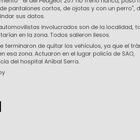
mentó "el del Peugeot 207 no frenó nunca, pasó
e pantalones cortos, de ojotas y con un perro", di
indar sus datos.
 automovilistas involucrados son de la localidad, 
tarían en la zona. Todos salieron ilesos.
 terminaron de quitar los vehículos, ya que el trá
n esa zona. Actuaron en el lugar policía de SAO,
a del hospital Aníbal Serra.
oy