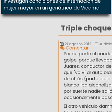
Investigan condiciones de internación de
mujer mayor en un geriátrico de Viedma
Triple choque
21 agosto 2012
Judicia
Comentar
Por su parte el cond
golpe, porque llevab
Juarez, conductor de
que "yo ví al auto b
de atrás (parte de l
blanco iba alcoholiza
por suerte nadie sali
ocasionalmente pasa
El otro vehículo damn