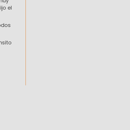
 muy
jo el
todos
nsito