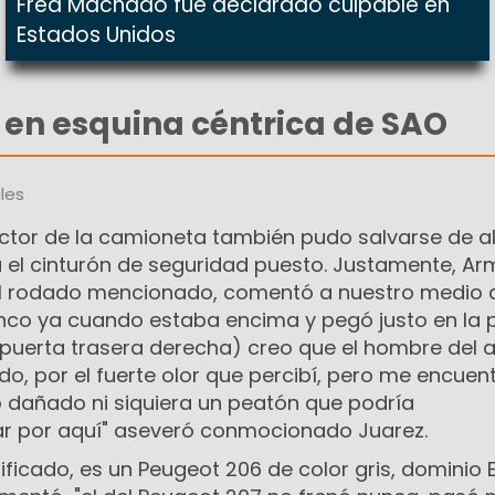
Fred Machado fue declarado culpable en
Estados Unidos
 en esquina céntrica de SAO
les
uctor de la camioneta también pudo salvarse de a
a el cinturón de seguridad puesto. Justamente, A
l rodado mencionado, comentó a nuestro medio d
lanco ya cuando estaba encima y pegó justo en la 
a puerta trasera derecha) creo que el hombre del 
do, por el fuerte olor que percibí, pero me encuent
ó dañado ni siquiera un peatón que podría
r por aquí" aseveró conmocionado Juarez.
ificado, es un Peugeot 206 de color gris, dominio