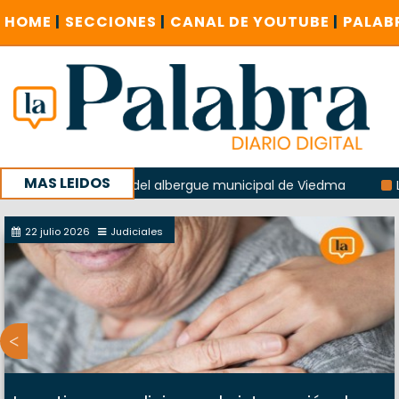
HOME
|
SECCIONES
|
CANAL DE YOUTUBE
|
PALAB
MAS LEIDOS
en la explosión del albergue municipal de Viedma
La Unes
ampaña con un encuentro provincial en Roca
22 julio 2026
Judiciales