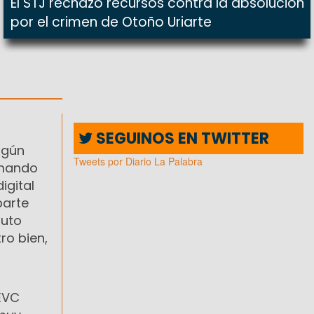
El STJ rechazó recursos contra la absolución
por el crimen de Otoño Uriarte
SEGUINOS EN TWITTER
lgún
Tweets por Diario La Palabra
rmando
igital
parte
auto
ro bien,
 EVC