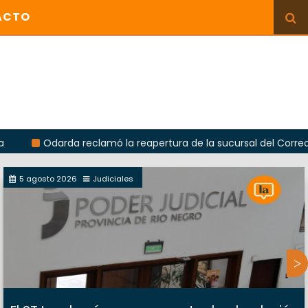
ACTO
Odarda reclamó la reapertura de la sucursal del Correo Argen
5 agosto 2026
Judiciales