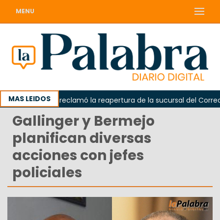
MENU
MAS LEIDOS
Odarda reclamó la reapertura de la sucursal del Correo Arg
Gallinger y Bermejo
planifican diversas
acciones con jefes
policiales