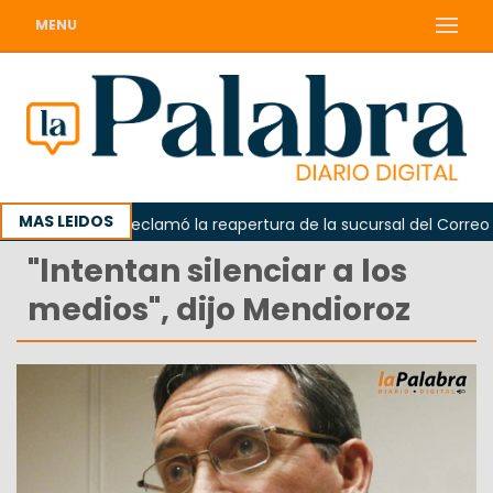
MENU
MAS LEIDOS
Odarda reclamó la reapertura de la sucursal del Correo Arg
"lntentan silenciar a los
medios", dijo Mendioroz