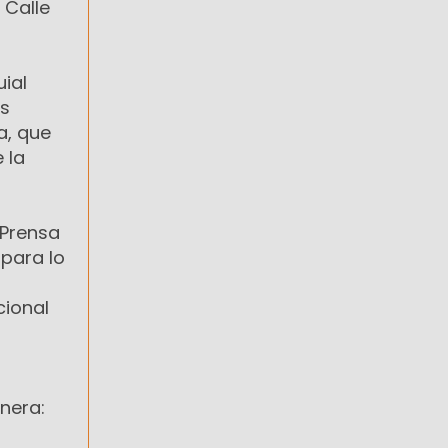
 Calle
ial
as
a, que
e la
 Prensa
para lo
cional
nera: