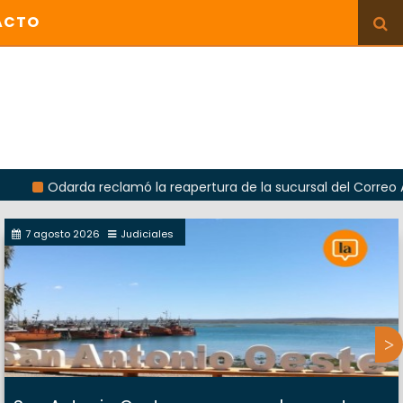
ACTO
arda reclamó la reapertura de la sucursal del Correo Argentino
7 agosto 2026
Judiciales