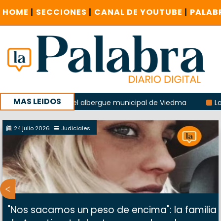
HOME
|
SECCIONES
|
CANAL DE YOUTUBE
|
PALAB
MAS LEIDOS
a explosión del albergue municipal de Viedma
La Unesco p
ña con un encuentro provincial en Roca
24 julio 2026
Judiciales
"Nos sacamos un peso de encima": la familia