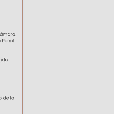
 Cámara
a Penal
gado
o de la