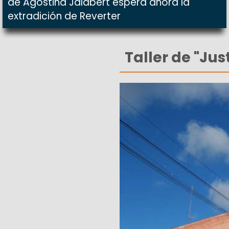
de Agostina Jalabert espera ahora la
extradición de Reverter
Taller de "Ju