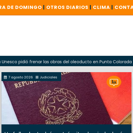
RA DE DOMINGO
|
OTROS DIARIOS
|
CLIMA
|
CONT
idió frenar las obras del oleoducto en Punta Colorada
Od
7 agosto 2026
Judiciales