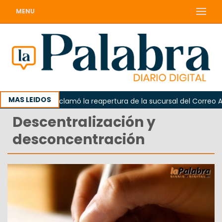
MENU
MAS LEIDOS
Odarda reclamó la reapertura de la sucursal del Correo Argen
Descentralización y
desconcentración