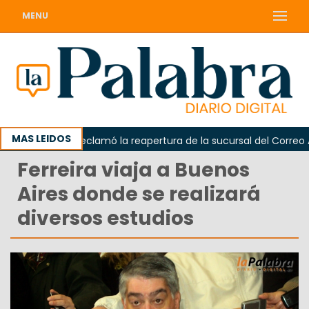
MENU
MAS LEIDOS
Odarda reclamó la reapertura de la sucursal del Correo Arge
Ferreira viaja a Buenos
Aires donde se realizará
diversos estudios