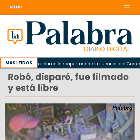
MENU
MAS LEIDOS
Odarda reclamó la reapertura de la sucursal del Correo Ar
Robó, disparó, fue filmado
y está libre